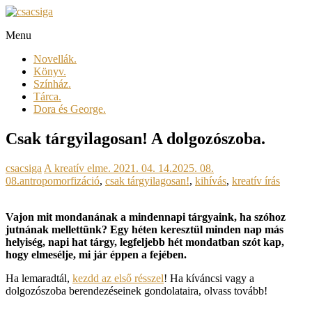
Skip
to
Menu
content
csacsiga
Novellák.
megél.
Könyv.
regél.
Színház.
Tárca.
Dora és George.
Csak tárgyilagosan! A dolgozószoba.
csacsiga
A kreatív elme.
2021. 04. 14.
2025. 08.
08.
antropomorfizáció
,
csak tárgyilagosan!
,
kihívás
,
kreatív írás
Vajon mit mondanának a mindennapi tárgyaink, ha szóhoz
jutnának mellettünk? Egy héten keresztül minden nap más
helyiség, napi hat tárgy, legfeljebb hét mondatban szót kap,
hogy elmesélje, mi jár éppen a fejében.
Ha lemaradtál,
kezdd az első résszel
! Ha kíváncsi vagy a
dolgozószoba berendezéseinek gondolataira, olvass tovább!