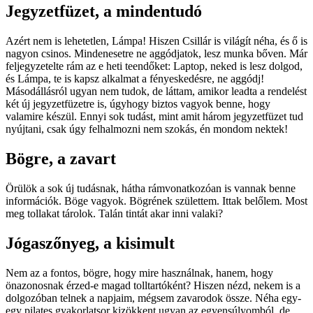
Jegyzetfüzet, a mindentudó
Azért nem is lehetetlen, Lámpa! Hiszen Csillár is világít néha, és ő is
nagyon csinos. Mindenesetre ne aggódjatok, lesz munka bőven. Már
feljegyzetelte rám az e heti teendőket: Laptop, neked is lesz dolgod,
és Lámpa, te is kapsz alkalmat a fényeskedésre, ne aggódj!
Másodállásról ugyan nem tudok, de láttam, amikor leadta a rendelést
két új jegyzetfüzetre is, úgyhogy biztos vagyok benne, hogy
valamire készül. Ennyi sok tudást, mint amit három jegyzetfüzet tud
nyújtani, csak úgy felhalmozni nem szokás, én mondom nektek!
Bögre, a zavart
Örülök a sok új tudásnak, hátha rámvonatkozóan is vannak benne
információk. Böge vagyok. Bögrének születtem. Ittak belőlem. Most
meg tollakat tárolok. Talán tintát akar inni valaki?
Jógaszőnyeg, a kisimult
Nem az a fontos, bögre, hogy mire használnak, hanem, hogy
önazonosnak érzed-e magad tolltartóként? Hiszen nézd, nekem is a
dolgozóban telnek a napjaim, mégsem zavarodok össze. Néha egy-
egy pilates gyakorlatsor kizökkent ugyan az egyensúlyomból, de