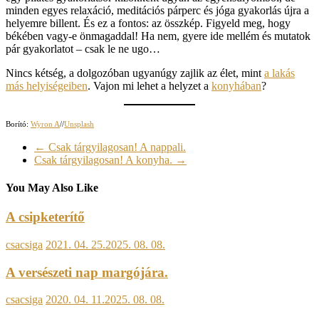
minden egyes relaxáció, meditációs párperc és jóga gyakorlás újra a
helyemre billent. És ez a fontos: az összkép. Figyeld meg, hogy
békében vagy-e önmagaddal! Ha nem, gyere ide mellém és mutatok
pár gyakorlatot – csak le ne ugo…
Nincs kétség, a dolgozóban ugyanúgy zajlik az élet, mint
a lakás
más helyiségeiben
. Vajon mi lehet a helyzet a
konyhában
?
Borító:
Wyron A
//
Unsplash
←
Csak tárgyilagosan! A nappali.
Csak tárgyilagosan! A konyha.
→
You May Also Like
A csipketerítő
csacsiga
2021. 04. 25.
2025. 08. 08.
A versészeti nap margójára.
csacsiga
2020. 04. 11.
2025. 08. 08.