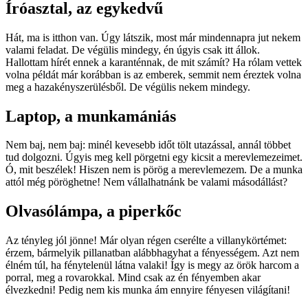
Íróasztal, az egykedvű
Hát, ma is itthon van. Úgy látszik, most már mindennapra jut nekem
valami feladat. De végülis mindegy, én úgyis csak itt állok.
Hallottam hírét ennek a karanténnak, de mit számít? Ha rólam vettek
volna példát már korábban is az emberek, semmit nem éreztek volna
meg a hazakényszerülésből. De végülis nekem mindegy.
Laptop, a munkamániás
Nem baj, nem baj: minél kevesebb időt tölt utazással, annál többet
tud dolgozni. Úgyis meg kell pörgetni egy kicsit a merevlemezeimet.
Ó, mit beszélek! Hiszen nem is pörög a merevlemezem. De a munka
attól még pöröghetne! Nem vállalhatnánk be valami másodállást?
Olvasólámpa, a piperkőc
Az tényleg jól jönne! Már olyan régen cserélte a villanykörtémet:
érzem, bármelyik pillanatban alábbhagyhat a fényességem. Azt nem
élném túl, ha fénytelenül látna valaki! Így is megy az örök harcom a
porral, meg a rovarokkal. Mind csak az én fényemben akar
élvezkedni! Pedig nem kis munka ám ennyire fényesen világítani!