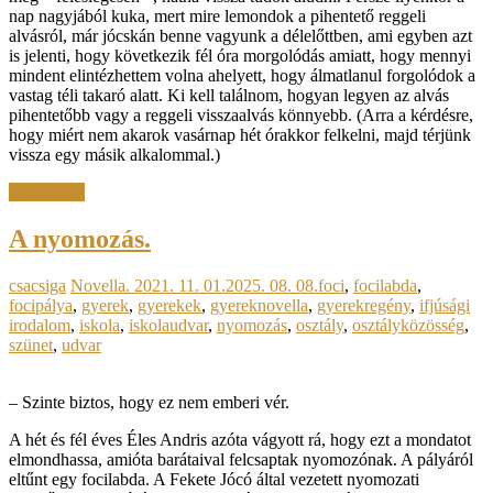
nap nagyjából kuka, mert mire lemondok a pihentető reggeli
alvásról, már jócskán benne vagyunk a délelőttben, ami egyben azt
is jelenti, hogy következik fél óra morgolódás amiatt, hogy mennyi
mindent elintézhettem volna ahelyett, hogy álmatlanul forgolódok a
vastag téli takaró alatt. Ki kell találnom, hogyan legyen az alvás
pihentetőbb vagy a reggeli visszaalvás könnyebb. (Arra a kérdésre,
hogy miért nem akarok vasárnap hét órakkor felkelni, majd térjünk
vissza egy másik alkalommal.)
Read more
A nyomozás.
csacsiga
Novella.
2021. 11. 01.
2025. 08. 08.
foci
,
focilabda
,
focipálya
,
gyerek
,
gyerekek
,
gyereknovella
,
gyerekregény
,
ifjúsági
irodalom
,
iskola
,
iskolaudvar
,
nyomozás
,
osztály
,
osztályközösség
,
szünet
,
udvar
– Szinte biztos, hogy ez nem emberi vér.
A hét és fél éves Éles Andris azóta vágyott rá, hogy ezt a mondatot
elmondhassa, amióta barátaival felcsaptak nyomozónak. A pályáról
eltűnt egy focilabda. A Fekete Jócó által vezetett nyomozati