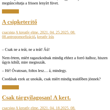
megtáncoltatja a frissen lenyírt füvet.
Read more
A csipketerítő
csacsiga
A kreatív elme.
2021. 04. 25.
2025. 08.
08.
antropomorfizáció
,
kreatív írás
– Csak ne a teát, ne a teát! Áú!
Nem értem, miért ragaszkodnak mindig ehhez a forró italhoz, hiszen
úgyis kihűl, mire megisszák.
– Hé! Óvatosan, foltos lesz… á, mindegy.
Csodásak ezek az unokák, csak miért mindig teaidőben jönnek?
Read more
Csak tárgyilagosan! A kert.
csacsiga
A kreatív elme.
2021. 04. 18.
2025. 08.