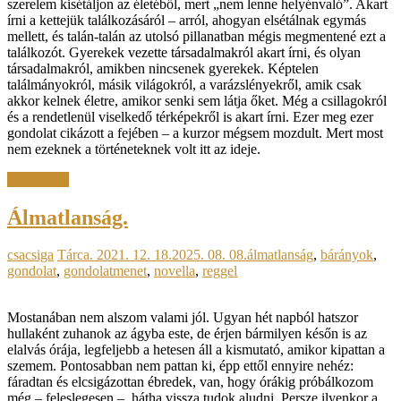
szerelem kisétáljon az életéből, mert „nem lenne helyénvaló”. Akart
írni a kettejük találkozásáról – arról, ahogyan elsétálnak egymás
mellett, és talán-talán az utolsó pillanatban mégis megmentené ezt a
találkozót. Gyerekek vezette társadalmakról akart írni, és olyan
társadalmakról, amikben nincsenek gyerekek. Képtelen
találmányokról, másik világokról, a varázslényekről, amik csak
akkor kelnek életre, amikor senki sem látja őket. Még a csillagokról
és a rendetlenül viselkedő térképekről is akart írni. Ezer meg ezer
gondolat cikázott a fejében – a kurzor mégsem mozdult. Mert most
nem ezeknek a történeteknek volt itt az ideje.
Read more
Álmatlanság.
csacsiga
Tárca.
2021. 12. 18.
2025. 08. 08.
álmatlanság
,
bárányok
,
gondolat
,
gondolatmenet
,
novella
,
reggel
Mostanában nem alszom valami jól. Ugyan hét napból hatszor
hullaként zuhanok az ágyba este, de érjen bármilyen későn is az
elalvás órája, legfeljebb a hetesen áll a kismutató, amikor kipattan a
szemem. Pontosabban nem pattan ki, épp ettől ennyire nehéz:
fáradtan és elcsigázottan ébredek, van, hogy órákig próbálkozom
még – feleslegesen –, hátha vissza tudok aludni. Persze ilyenkor a