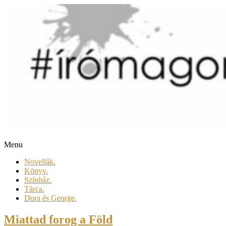
Skip
to
content
Menu
csacsiga
Novellák.
Könyv.
megél.
Színház.
regél.
Tárca.
Dora és George.
Miattad forog a Föld