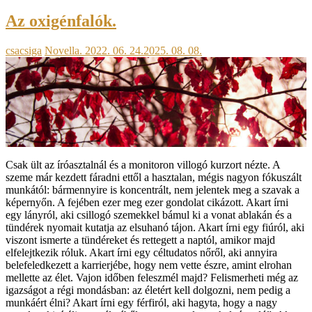
Az oxigénfalók.
csacsiga
Novella.
2022. 06. 24.
2025. 08. 08.
Csak ült az íróasztalnál és a monitoron villogó kurzort nézte. A
szeme már kezdett fáradni ettől a hasztalan, mégis nagyon fókuszált
munkától: bármennyire is koncentrált, nem jelentek meg a szavak a
képernyőn. A fejében ezer meg ezer gondolat cikázott. Akart írni
egy lányról, aki csillogó szemekkel bámul ki a vonat ablakán és a
tündérek nyomait kutatja az elsuhanó tájon. Akart írni egy fiúról, aki
viszont ismerte a tündéreket és rettegett a naptól, amikor majd
elfelejtkezik róluk. Akart írni egy céltudatos nőről, aki annyira
belefeledkezett a karrierjébe, hogy nem vette észre, amint elrohan
mellette az élet. Vajon időben feleszmél majd? Felismerheti még az
igazságot a régi mondásban: az életért kell dolgozni, nem pedig a
munkáért élni? Akart írni egy férfiról, aki hagyta, hogy a nagy