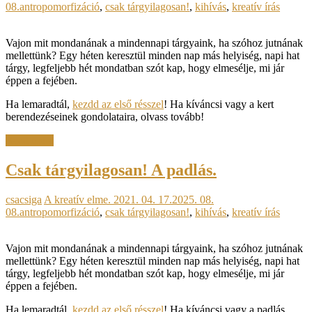
08.
antropomorfizáció
,
csak tárgyilagosan!
,
kihívás
,
kreatív írás
Vajon mit mondanának a mindennapi tárgyaink, ha szóhoz jutnának
mellettünk? Egy héten keresztül minden nap más helyiség, napi hat
tárgy, legfeljebb hét mondatban szót kap, hogy elmesélje, mi jár
éppen a fejében.
Ha lemaradtál,
kezdd az első résszel
! Ha kíváncsi vagy a kert
berendezéseinek gondolataira, olvass tovább!
Read more
Csak tárgyilagosan! A padlás.
csacsiga
A kreatív elme.
2021. 04. 17.
2025. 08.
08.
antropomorfizáció
,
csak tárgyilagosan!
,
kihívás
,
kreatív írás
Vajon mit mondanának a mindennapi tárgyaink, ha szóhoz jutnának
mellettünk? Egy héten keresztül minden nap más helyiség, napi hat
tárgy, legfeljebb hét mondatban szót kap, hogy elmesélje, mi jár
éppen a fejében.
Ha lemaradtál,
kezdd az első résszel
! Ha kíváncsi vagy a padlás