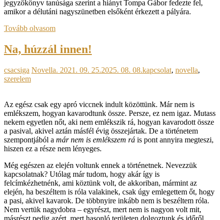
jegyzőkönyv tanúsága szerint a hiányt Tompa Gábor fedezte fel,
amikor a délutáni nagyszünetben elsőként érkezett a pályára.
Tovább olvasom
Na, húzzál innen!
csacsiga
Novella.
2021. 09. 25.
2025. 08. 08.
kapcsolat
,
novella
,
szerelem
Az egész csak egy apró viccnek indult közöttünk. Már nem is
emlékszem, hogyan kavarodtunk össze. Persze, ez nem igaz. Mutass
nekem egyetlen nőt, aki nem emlékszik rá, hogyan kavarodott össze
a pasival, akivel aztán másfél évig összejártak. De a történetem
szempontjából a
már nem is emlékszem rá
is pont annyira megteszi,
hiszen ez a része nem lényeges.
Még egészen az elején voltunk ennek a történetnek. Nevezzük
kapcsolatnak? Utólag már tudom, hogy akár így is
felcímkézhetnénk, ami köztünk volt, de akkoriban, mármint az
elején, ha beszéltem is róla valakinek, csak úgy emlegettem őt, hogy
a pasi, akivel kavarok. De többnyire inkább nem is beszéltem róla.
Nem vertük nagydobra – egyrészt, mert nem is nagyon volt mit,
másrészt pedig azért, mert hasonló területen dolgoztunk és időről