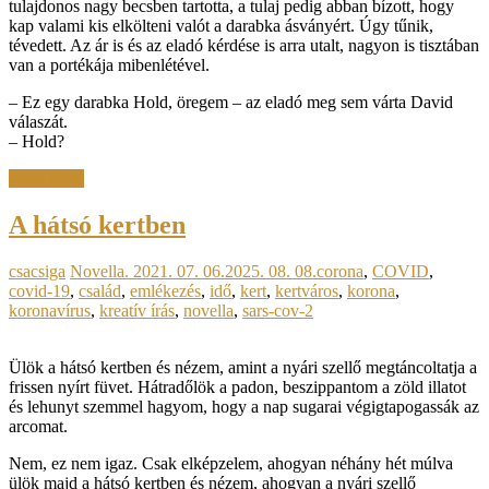
tulajdonos nagy becsben tartotta, a tulaj pedig abban bízott, hogy
kap valami kis elkölteni valót a darabka ásványért. Úgy tűnik,
tévedett. Az ár is és az eladó kérdése is arra utalt, nagyon is tisztában
van a portékája mibenlétével.
– Ez egy darabka Hold, öregem – az eladó meg sem várta David
válaszát.
– Hold?
Read more
A hátsó kertben
csacsiga
Novella.
2021. 07. 06.
2025. 08. 08.
corona
,
COVID
,
covid-19
,
család
,
emlékezés
,
idő
,
kert
,
kertváros
,
korona
,
koronavírus
,
kreatív írás
,
novella
,
sars-cov-2
Ülök a hátsó kertben és nézem, amint a nyári szellő megtáncoltatja a
frissen nyírt füvet. Hátradőlök a padon, beszippantom a zöld illatot
és lehunyt szemmel hagyom, hogy a nap sugarai végigtapogassák az
arcomat.
Nem, ez nem igaz. Csak elképzelem, ahogyan néhány hét múlva
ülök majd a hátsó kertben és nézem, ahogyan a nyári szellő