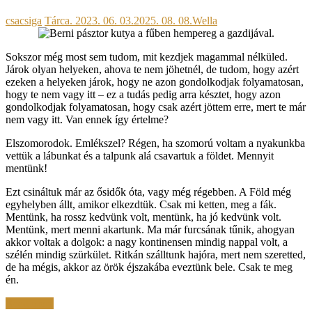
csacsiga
Tárca.
2023. 06. 03.
2025. 08. 08.
Wella
Sokszor még most sem tudom, mit kezdjek magammal nélküled.
Járok olyan helyeken, ahova te nem jöhetnél, de tudom, hogy azért
ezeken a helyeken járok, hogy ne azon gondolkodjak folyamatosan,
hogy te nem vagy itt – ez a tudás pedig arra késztet, hogy azon
gondolkodjak folyamatosan, hogy csak azért jöttem erre, mert te már
nem vagy itt. Van ennek így értelme?
Elszomorodok. Emlékszel? Régen, ha szomorú voltam a nyakunkba
vettük a lábunkat és a talpunk alá csavartuk a földet. Mennyit
mentünk!
Ezt csináltuk már az ősidők óta, vagy még régebben. A Föld még
egyhelyben állt, amikor elkezdtük. Csak mi ketten, meg a fák.
Mentünk, ha rossz kedvünk volt, mentünk, ha jó kedvünk volt.
Mentünk, mert menni akartunk. Ma már furcsának tűnik, ahogyan
akkor voltak a dolgok: a nagy kontinensen mindig nappal volt, a
szélén mindig szürkület. Ritkán szálltunk hajóra, mert nem szeretted,
de ha mégis, akkor az örök éjszakába eveztünk bele. Csak te meg
én.
Read more