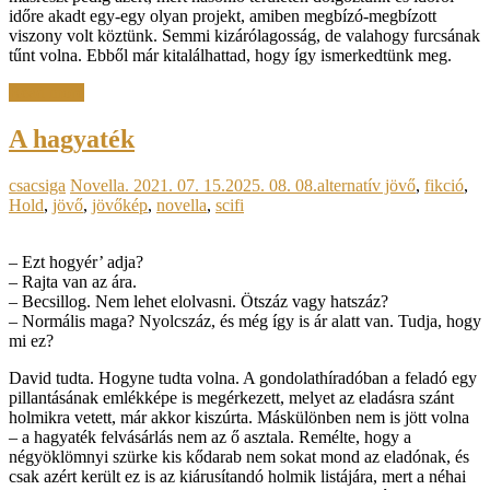
időre akadt egy-egy olyan projekt, amiben megbízó-megbízott
viszony volt köztünk. Semmi kizárólagosság, de valahogy furcsának
tűnt volna. Ebből már kitalálhattad, hogy így ismerkedtünk meg.
Read more
A hagyaték
csacsiga
Novella.
2021. 07. 15.
2025. 08. 08.
alternatív jövő
,
fikció
,
Hold
,
jövő
,
jövőkép
,
novella
,
scifi
– Ezt hogyér’ adja?
– Rajta van az ára.
– Becsillog. Nem lehet elolvasni. Ötszáz vagy hatszáz?
– Normális maga? Nyolcszáz, és még így is ár alatt van. Tudja, hogy
mi ez?
David tudta. Hogyne tudta volna. A gondolathíradóban a feladó egy
pillantásának emlékképe is megérkezett, melyet az eladásra szánt
holmikra vetett, már akkor kiszúrta. Máskülönben nem is jött volna
– a hagyaték felvásárlás nem az ő asztala. Remélte, hogy a
négyöklömnyi szürke kis kődarab nem sokat mond az eladónak, és
csak azért került ez is az kiárusítandó holmik listájára, mert a néhai