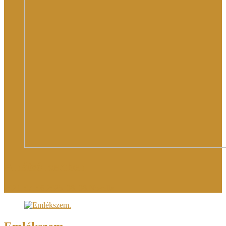
A hátsó kertben
2021. 07. 06.
2025. 08. 08.
Novella.