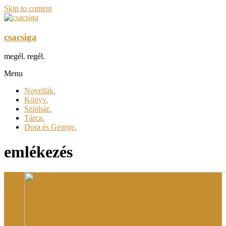
Skip to content
csacsiga
megél. regél.
Menu
Novellák.
Könyv.
Színház.
Tárca.
Dora és George.
emlékezés