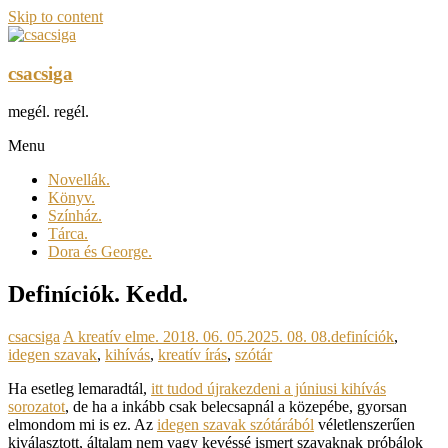
Skip to content
csacsiga
megél. regél.
Menu
Novellák.
Könyv.
Színház.
Tárca.
Dora és George.
Definíciók. Kedd.
csacsiga
A kreatív elme.
2018. 06. 05.
2025. 08. 08.
definíciók
,
idegen szavak
,
kihívás
,
kreatív írás
,
szótár
Ha esetleg lemaradtál,
itt tudod újrakezdeni a júniusi kihívás
sorozatot
, de ha a inkább csak belecsapnál a közepébe, gyorsan
elmondom mi is ez. Az
idegen szavak szótárából
véletlenszerűen
kiválasztott, általam nem vagy kevéssé ismert szavaknak próbálok