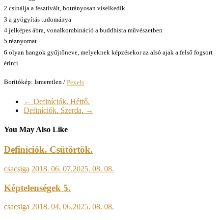
2 csinálja a fesztivált, botrányosan viselkedik
3 a gyógyítás tudománya
4 jelképes ábra, vonalkombináció a buddhista művészetben
5 réznyomat
6 olyan hangok gyűjtőneve, melyeknek képzésekor az alsó ajak a felső fogsort
érinti
Borítókép: Ismeretlen /
Pexels
←
Definíciók. Hétfő.
Definíciók. Szerda.
→
You May Also Like
Definíciók. Csütörtök.
csacsiga
2018. 06. 07.
2025. 08. 08.
Képtelenségek 5.
csacsiga
2018. 04. 06.
2025. 08. 08.