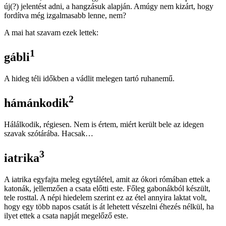
új(?) jelentést adni, a hangzásuk alapján. Amúgy nem kizárt, hogy
fordítva még izgalmasabb lenne, nem?
A mai hat szavam ezek lettek:
1
gábli
A hideg téli időkben a vádlit melegen tartó ruhanemű.
2
hámánkodik
Hálálkodik, régiesen. Nem is értem, miért került bele az idegen
szavak szótárába. Hacsak…
3
iatrika
A iatrika egyfajta meleg egytálétel, amit az ókori rómában ettek a
katonák, jellemzően a csata előtti este. Főleg gabonákból készült,
tele rosttal. A népi hiedelem szerint ez az étel annyira laktat volt,
hogy egy több napos csatát is át lehetett vészelni éhezés nélkül, ha
ilyet ettek a csata napját megelőző este.