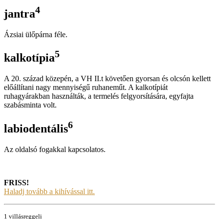
4
jantra
Ázsiai ülőpárna féle.
5
kalkotípia
A 20. század közepén, a VH II.t követően gyorsan és olcsón kellett
előállítani nagy mennyiségű ruhaneműt. A kalkotípiát
ruhagyárakban használták, a termelés felgyorsítására, egyfajta
szabásminta volt.
6
labiodentális
Az oldalsó fogakkal kapcsolatos.
FRISS!
Haladj tovább a kihívással itt.
1 villásreggeli