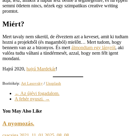
adja; lesz, amikor a naptár lesz benne a segítségemre; és ha éppen
semmi ötletem nincs, nézek egy szimpatikus creative writing
promtot.
Miért?
Mert tavaly nem sikerül, de élveztem azt a keveset, amit ki tudtam
hozni a projektből (és magamból) mielőtt… Mert tudom, hogy
bennem van az a bizonyos. És mert
álmondtam egy lányról
, aki
valóra tudta váltani a tündérmesét, azzal, hogy nem félt igent
mondani.
Hajrá 2020,
hajrá Mardekár
!
Borítókép:
Art Lasovsky
/
Unsplash
←
Az újévi fogadalom.
A fehér nyuszi.
→
You May Also Like
A nyomozás.
csacsiga
2021. 11. 01.
2025. 08. 08.