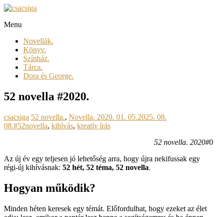
Skip
to
Menu
content
csacsiga
Novellák.
megél.
Könyv.
regél.
Színház.
Tárca.
Dora és George.
52 novella #2020.
csacsiga
52 novella.
,
Novella.
2020. 01. 05.
2025. 08.
08.
#52novella
,
kihívás
,
kreatív írás
52 novella. 2020#
0
Az új év egy teljesen jó lehetőség arra, hogy újra nekifussak egy
régi-új kihívásnak:
52 hét, 52 téma, 52 novella
.
Hogyan működik?
Minden héten keresek egy témát. Előfordulhat, hogy ezeket az élet