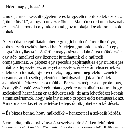
– Nézd, nagyi, hozzák!
Unokája most készült egyetemre és kifejezetten érdekelték ezek az
újító “kütyük”, ahogy ő nevezte őket. – Ma már senki nem használja
ezt a szót – mondta olyankor mindig az unokája. De akkor is azok
voltak.
A szobába belépő fiatalember egy legfeljebb néhány kiló súlyú,
doboz szerű eszközt hozott be. A tetején gombok, az oldalán egy
nagyobb nyílás volt. A férfi elmagyarázta a találmánya működését:
egy gép, amellyel egy üzenetet juttathatunk el a múltbéli
önmagunknak. A géphez egy speciális papírfajtát és egy különleges
tintát is kifejlesztettek, amelyet az eszköz érzékelői felismernek és
értelmezni tudnak, így kivédhető, hogy nem megfelelő üzenetek –
olyanok, amik esetleg jelentősen befolyásolhatják a történtek
alakulását – érkezzenek a múltba. Persze ez még csak a prototípus,
és a nyilvánvaló veszélyek miatt egyelőre nem alkalmas arra, hogy
széleskörű használatát engedélyeztessék, de arra lehetőséget kaptak
a minisztériumtól, hogy néhány kisebb csoport előtt bemutassák azt.
Amikor a szerkezet ismertetése befejeződött, jöhettek a kérdések.
– És biztos benne, hogy működik? – hangzott el a sokadik kérdés.
Nem tudta, mik a nyilvánvaló veszélyek, de élénken felrémlett
benne egy régi emlék. Egy névtelen üzenet a semmiből. Előkereste a