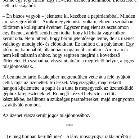
cetli a táskájából.
– Én biztos vagyok – jelentette ki, kezében a papírdarabbal. Minden
arc rászegeződött. – Amikor egyetemista voltam, ebben a szobában
töltöttem a kollégiumi éveimet. Egyszer megjelent az asztalomon
egy üzenet, amiről senki nem tudta, hogy ki írhatta vagy mikor
került oda. Nem hittem, hogy bármi jelentősége lenne, de az üzenet
valahogy mindig elő- és előbukkant. Ez indított el a pályámon. Egy
idő után, babonából, állandóan magamnál tartottam. Ám ma már
nem kell talizmán ahhoz, hogy segítsen megírni a következő
történetet. Ha szabadna, visszajuttatnám a megfelelő helyre, a jogos
tulajdonosának.
A bemutatót tartó fiatalember megrendülten vette át a felé nyújtott
cetlit, rajta az üzenettel: Író leszel. Megvizsgálta, majd rekedt
hangon kijelentette: a papír és a tinta is megegyezik az üzenetküldő
géphez kifejlesztettekkel. Remegő kézzel helyezte a cetlit a
készülékbe, beállította a szükséges paramétereket, majd megnyomta
az aktiváló gombot.
Az üzenet visszakerült jogos tulajdonosához.
***
– Te meg honnan kerültél ide? – a lány mosolyogva rakta arrébb a