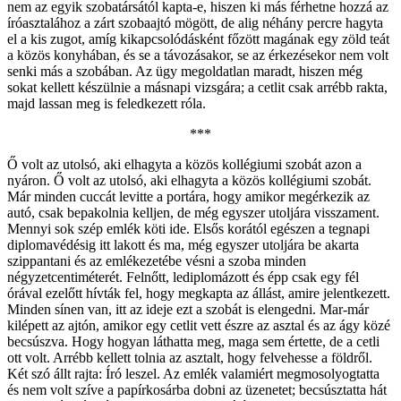
nem az egyik szobatársától kapta-e, hiszen ki más férhetne hozzá az
íróasztalához a zárt szobaajtó mögött, de alig néhány percre hagyta
el a kis zugot, amíg kikapcsolódásként főzött magának egy zöld teát
a közös konyhában, és se a távozásakor, se az érkezésekor nem volt
senki más a szobában. Az ügy megoldatlan maradt, hiszen még
sokat kellett készülnie a másnapi vizsgára; a cetlit csak arrébb rakta,
majd lassan meg is feledkezett róla.
***
Ő volt az utolsó, aki elhagyta a közös kollégiumi szobát azon a
nyáron. Ő volt az utolsó, aki elhagyta a közös kollégiumi szobát.
Már minden cuccát levitte a portára, hogy amikor megérkezik az
autó, csak bepakolnia kelljen, de még egyszer utoljára visszament.
Mennyi sok szép emlék köti ide. Elsős korától egészen a tegnapi
diplomavédésig itt lakott és ma, még egyszer utoljára be akarta
szippantani és az emlékezetébe vésni a szoba minden
négyzetcentiméterét. Felnőtt, lediplomázott és épp csak egy fél
órával ezelőtt hívták fel, hogy megkapta az állást, amire jelentkezett.
Minden sínen van, itt az ideje ezt a szobát is elengedni. Mar-már
kilépett az ajtón, amikor egy cetlit vett észre az asztal és az ágy közé
becsúszva. Hogy hogyan láthatta meg, maga sem értette, de a cetli
ott volt. Arrébb kellett tolnia az asztalt, hogy felvehesse a földről.
Két szó állt rajta: Író leszel. Az emlék valamiért megmosolyogtatta
és nem volt szíve a papírkosárba dobni az üzenetet; becsúsztatta hát