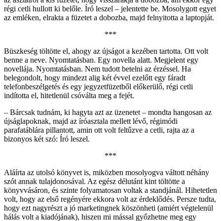
régi cetli hullott ki belőle. Író leszel – jelentette be. Mosolygott egyet
az emléken, elrakta a füzetet a dobozba, majd felnyitotta a laptopját.
***
Büszkeség töltötte el, ahogy az újságot a kezében tartotta. Ott volt
benne a neve. Nyomtatásban. Egy novella alatt. Megjelent egy
novellája. Nyomtatásban. Nem tudott betelni az érzéssel. Ha
belegondolt, hogy mindezt alig két évvel ezelőtt egy fáradt
telefonbeszélgetés és egy jegyzetfüzetből előkerülő, régi cetli
indította el, hitetlenül csóválta meg a fejét.
– Bárcsak tudnám, ki hagyta azt az üzenetet – mondta hangosan az
újságlapoknak, majd az íróasztala mellett lévő, régimódi
parafatáblára pillantott, amin ott volt feltűzve a cetli, rajta az a
bizonyos két szó: Író leszel.
***
Aláírta az utolsó könyvet is, miközben mosolyogva váltott néhány
szót annak tulajdonosával. Az egész délutánt kint töltötte a
könyvvásáron, és szinte folyamatosan voltak a standjánál. Hihetetlen
volt, hogy az első regényére ekkora volt az érdeklődés. Persze tudta,
hogy ezt nagyrészt a jó marketingnek köszönheti (amiért végtelenül
hálás volt a kiadójának), hiszen mi mással győzhetne meg egy