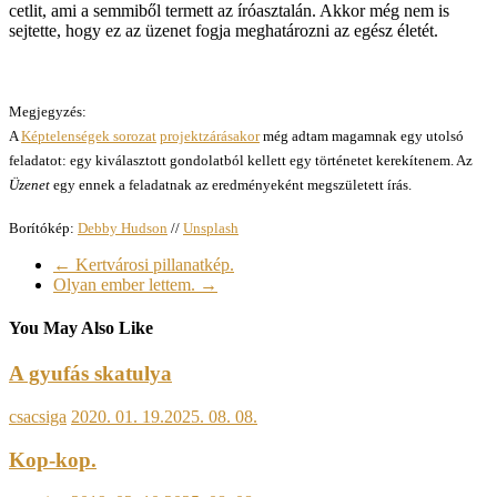
cetlit, ami a semmiből termett az íróasztalán. Akkor még nem is
sejtette, hogy ez az üzenet fogja meghatározni az egész életét.
Megjegyzés:
A
Képtelenségek sorozat
projektzárásakor
még adtam magamnak egy utolsó
feladatot: egy kiválasztott gondolatból kellett egy történetet kerekítenem. Az
Üzenet
egy ennek a feladatnak az eredményeként megszületett írás.
Borítókép:
Debby Hudson
//
Unsplash
←
Kertvárosi pillanatkép.
Olyan ember lettem.
→
You May Also Like
A gyufás skatulya
csacsiga
2020. 01. 19.
2025. 08. 08.
Kop-kop.