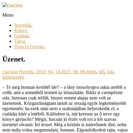
Skip
to
Menu
content
csacsiga
Novellák.
megél.
Könyv.
regél.
Színház.
Tárca.
Dora és George.
Üzenet.
csacsiga
Novella.
2018. 04. 14.
2025. 08. 08.
életút
,
idő
,
írás
,
képtelenség
– Te meg honnan kerültél ide? – a lány mosolyogva rakta arrébb a
cetlit, ami a semmiből termett az íróasztalán. Bárki is csempészte
oda, biztosan csak tréfált, hiszen semmi alapja nem volt az
üzenetnek. Közgazdaságtant tanult az ország egyik legkeményebb
egyetemén; ha ezek után nem a szakmájában helyezkedik el, a
családja kitér a hitéből. Különben is, mit keresne az ő neve egy
könyv gerincén? Mégis, furcsán jó érzés volt ezt a két szavas
üzenetet olvasni: Író leszel. Még a kézírás is ismerősnek tűnt, noha
nem tudta volna megmondani, honnan. Elgondolkodott rajta, vajon