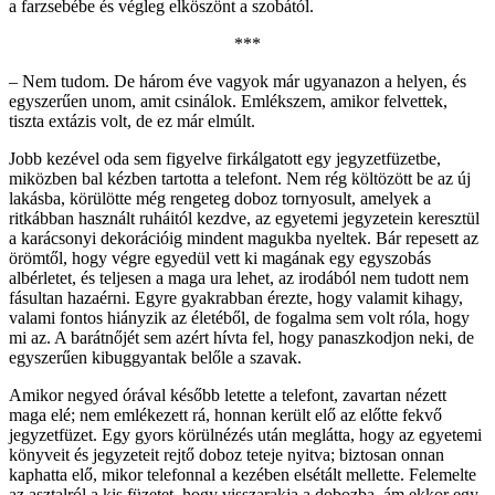
a farzsebébe és végleg elköszönt a szobától.
***
– Nem tudom. De három éve vagyok már ugyanazon a helyen, és
egyszerűen unom, amit csinálok. Emlékszem, amikor felvettek,
tiszta extázis volt, de ez már elmúlt.
Jobb kezével oda sem figyelve firkálgatott egy jegyzetfüzetbe,
miközben bal kézben tartotta a telefont. Nem rég költözött be az új
lakásba, körülötte még rengeteg doboz tornyosult, amelyek a
ritkábban használt ruháitól kezdve, az egyetemi jegyzetein keresztül
a karácsonyi dekorációig mindent magukba nyeltek. Bár repesett az
örömtől, hogy végre egyedül vett ki magának egy egyszobás
albérletet, és teljesen a maga ura lehet, az irodából nem tudott nem
fásultan hazaérni. Egyre gyakrabban érezte, hogy valamit kihagy,
valami fontos hiányzik az életéből, de fogalma sem volt róla, hogy
mi az. A barátnőjét sem azért hívta fel, hogy panaszkodjon neki, de
egyszerűen kibuggyantak belőle a szavak.
Amikor negyed órával később letette a telefont, zavartan nézett
maga elé; nem emlékezett rá, honnan került elő az előtte fekvő
jegyzetfüzet. Egy gyors körülnézés után meglátta, hogy az egyetemi
könyveit és jegyzeteit rejtő doboz teteje nyitva; biztosan onnan
kaphatta elő, mikor telefonnal a kezében elsétált mellette. Felemelte
az asztalról a kis füzetet, hogy visszarakja a dobozba, ám ekkor egy