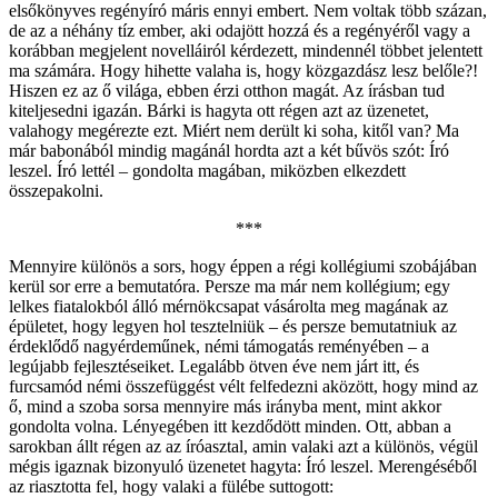
elsőkönyves regényíró máris ennyi embert. Nem voltak több százan,
de az a néhány tíz ember, aki odajött hozzá és a regényéről vagy a
korábban megjelent novelláiról kérdezett, mindennél többet jelentett
ma számára. Hogy hihette valaha is, hogy közgazdász lesz belőle?!
Hiszen ez az ő világa, ebben érzi otthon magát. Az írásban tud
kiteljesedni igazán. Bárki is hagyta ott régen azt az üzenetet,
valahogy megérezte ezt. Miért nem derült ki soha, kitől van? Ma
már babonából mindig magánál hordta azt a két bűvös szót: Író
leszel. Író lettél – gondolta magában, miközben elkezdett
összepakolni.
***
Mennyire különös a sors, hogy éppen a régi kollégiumi szobájában
kerül sor erre a bemutatóra. Persze ma már nem kollégium; egy
lelkes fiatalokból álló mérnökcsapat vásárolta meg magának az
épületet, hogy legyen hol tesztelniük – és persze bemutatniuk az
érdeklődő nagyérdeműnek, némi támogatás reményében – a
legújabb fejlesztéseiket. Legalább ötven éve nem járt itt, és
furcsamód némi összefüggést vélt felfedezni aközött, hogy mind az
ő, mind a szoba sorsa mennyire más irányba ment, mint akkor
gondolta volna. Lényegében itt kezdődött minden. Ott, abban a
sarokban állt régen az az íróasztal, amin valaki azt a különös, végül
mégis igaznak bizonyuló üzenetet hagyta: Író leszel. Merengéséből
az riasztotta fel, hogy valaki a fülébe suttogott: