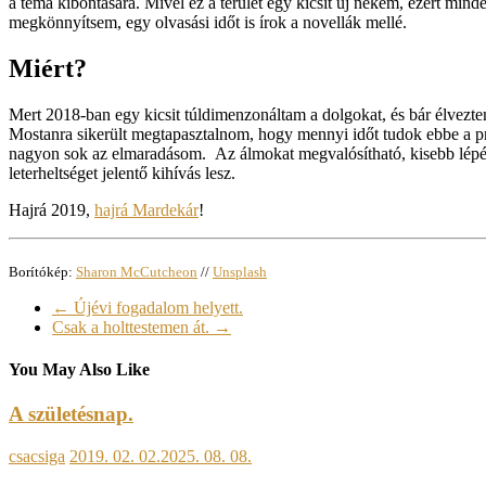
a téma kibontására. Mivel ez a terület egy kicsit új nekem, ezért minden
megkönnyítsem, egy olvasási időt is írok a novellák mellé.
Miért?
Mert 2018-ban egy kicsit túldimenzonáltam a dolgokat, és bár élveztem,
Mostanra sikerült megtapasztalnom, hogy mennyi időt tudok ebbe a pr
nagyon sok az elmaradásom. Az álmokat megvalósítható, kisebb lépésekb
leterheltséget jelentő kihívás lesz.
Hajrá 2019,
hajrá Mardekár
!
Borítókép:
Sharon McCutcheon
//
Unsplash
←
Újévi fogadalom helyett.
Csak a holttestemen át.
→
You May Also Like
A születésnap.
csacsiga
2019. 02. 02.
2025. 08. 08.