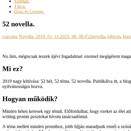
Színház.
Tárca.
Dora és George.
52 novella.
csacsiga
Novella.
2019. 01. 11.
2025. 08. 08.
#52novella
,
kihívás
,
krea
No lám, mégiscsak teszek újévi fogadalmat: ezennel megígérem mag
Mi ez?
2019 nagy kihívása: 52 hét, 52 téma, 52 novella. Publikálva itt, a blo
nyilvánosságra hozva.
Hogyan működik?
Minden héten keresek egy témát. Előfordulhat, hogy ezeket az élet ad
writing promts posztokat hívom tanácsadómul.
A téma mellett minden promthoz, jobb híjján maradjunk ennél a szónál, 