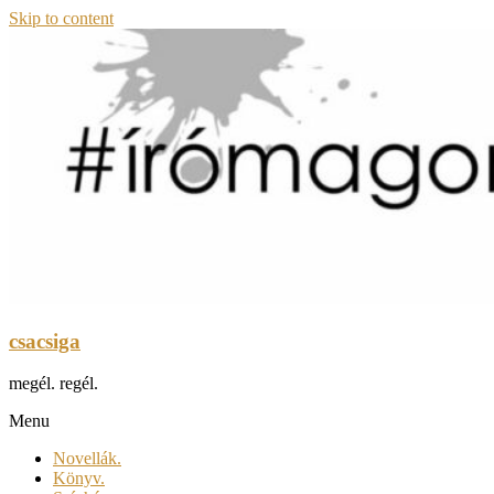
Skip to content
csacsiga
megél. regél.
Menu
Novellák.
Könyv.