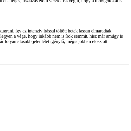
l a teljes, tisztázás előtti verzió. És végül, hogy a ti dolgotokat is
rani, így az intenzív írással töltött hetek lassan elmaradtak.
 legyen a vége, hogy inkább nem is írok semmit, hisz már amúgy is
r folyamatosabb jelenlétet igénylő, mégis jobban elosztott