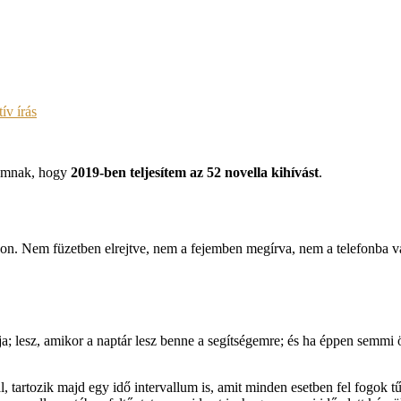
tív írás
amnak, hogy
2019-ben teljesítem az 52 novella kihívást
.
gon. Nem füzetben elrejtve, nem a fejemben megírva, nem a telefonba váz
ja; lesz, amikor a naptár lesz benne a segítségemre; és ha éppen semmi 
tartozik majd egy idő intervallum is, amit minden esetben fel fogok tűn