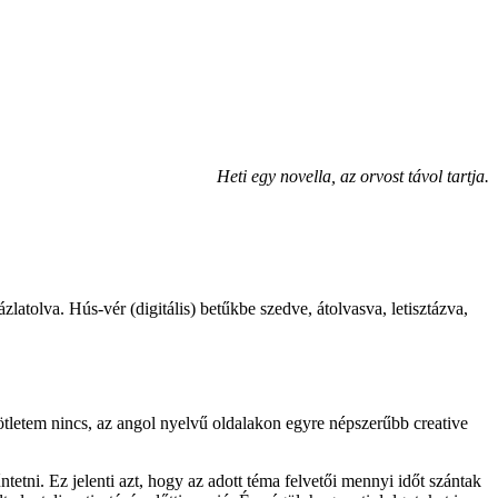
Heti egy novella, az orvost távol tartja.
latolva. Hús-vér (digitális) betűkbe szedve, átolvasva, letisztázva,
ötletem nincs, az angol nyelvű oldalakon egyre népszerűbb creative
tetni. Ez jelenti azt, hogy az adott téma felvetői mennyi időt szántak