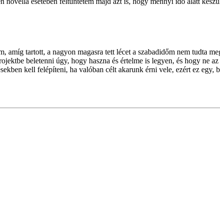
 novella esetében feltűntetem majd azt is, hogy mennyi idő alatt készült e
 amíg tartott, a nagyon magasra tett lécet a szabadidőm nem tudta megug
ojektbe beletenni úgy, hogy haszna és értelme is legyen, és hogy ne az
en kell felépíteni, ha valóban célt akarunk érni vele, ezért ez egy, bá