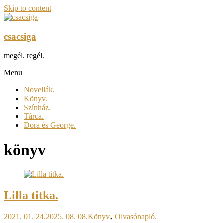
Skip to content
csacsiga
megél. regél.
Menu
Novellák.
Könyv.
Színház.
Tárca.
Dora és George.
könyv
Lilla titka.
2021. 01. 24.
2025. 08. 08.
Könyv.
,
Olvasónapló.