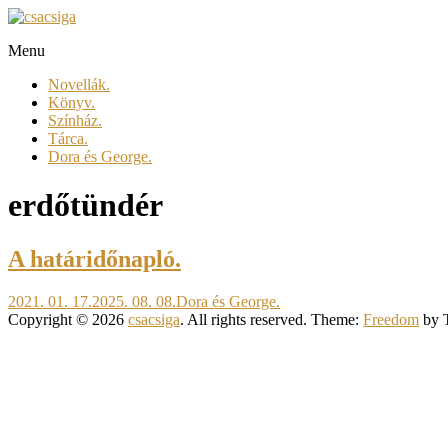
Skip
to
Menu
content
csacsiga
Novellák.
megél.
Könyv.
regél.
Színház.
Tárca.
Dora és George.
erdőtündér
A határidőnapló.
2021. 01. 17.
2025. 08. 08.
Dora és George.
Copyright © 2026
csacsiga
. All rights reserved. Theme:
Freedom
by 