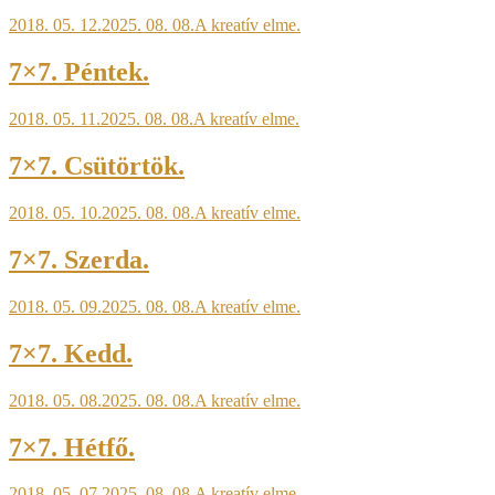
2018. 05. 12.
2025. 08. 08.
A kreatív elme.
7×7. Péntek.
2018. 05. 11.
2025. 08. 08.
A kreatív elme.
7×7. Csütörtök.
2018. 05. 10.
2025. 08. 08.
A kreatív elme.
7×7. Szerda.
2018. 05. 09.
2025. 08. 08.
A kreatív elme.
7×7. Kedd.
2018. 05. 08.
2025. 08. 08.
A kreatív elme.
7×7. Hétfő.
2018. 05. 07.
2025. 08. 08.
A kreatív elme.