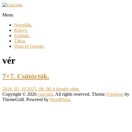
Skip
to
Menu
content
csacsiga
Novellák.
megél.
Könyv.
regél.
Színház.
Tárca.
Dora és George.
vér
7×7. Csütörtök.
2018. 05. 10.
2025. 08. 08.
A kreatív elme.
Copyright © 2026
csacsiga
. All rights reserved. Theme:
Freedom
by
ThemeGrill. Powered by
WordPress
.