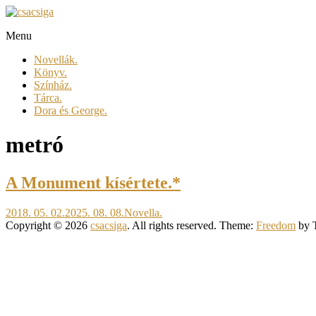
Skip
to
Menu
content
csacsiga
Novellák.
megél.
Könyv.
regél.
Színház.
Tárca.
Dora és George.
metró
A Monument kísértete.*
2018. 05. 02.
2025. 08. 08.
Novella.
Copyright © 2026
csacsiga
. All rights reserved. Theme:
Freedom
by 