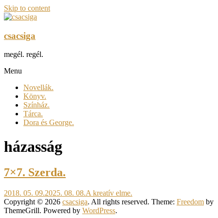
Skip to content
csacsiga
megél. regél.
Menu
Novellák.
Könyv.
Színház.
Tárca.
Dora és George.
házasság
7×7. Szerda.
2018. 05. 09.
2025. 08. 08.
A kreatív elme.
Copyright © 2026
csacsiga
. All rights reserved. Theme:
Freedom
by
ThemeGrill. Powered by
WordPress
.