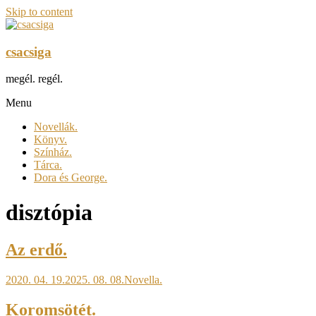
Skip to content
csacsiga
megél. regél.
Menu
Novellák.
Könyv.
Színház.
Tárca.
Dora és George.
disztópia
Az erdő.
2020. 04. 19.
2025. 08. 08.
Novella.
Koromsötét.