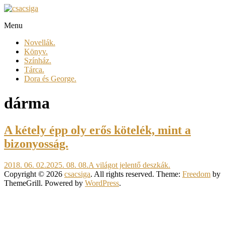
Skip
to
Menu
content
csacsiga
Novellák.
megél.
Könyv.
regél.
Színház.
Tárca.
Dora és George.
dárma
A kétely épp oly erős kötelék, mint a
bizonyosság.
2018. 06. 02.
2025. 08. 08.
A világot jelentő deszkák.
Copyright © 2026
csacsiga
. All rights reserved. Theme:
Freedom
by
ThemeGrill. Powered by
WordPress
.