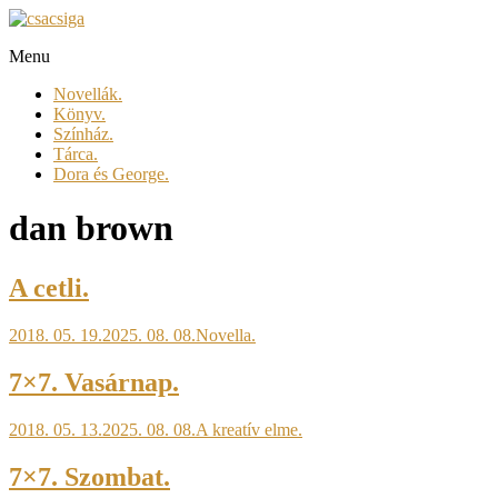
Skip
to
Menu
content
csacsiga
Novellák.
megél.
Könyv.
regél.
Színház.
Tárca.
Dora és George.
dan brown
A cetli.
2018. 05. 19.
2025. 08. 08.
Novella.
7×7. Vasárnap.
2018. 05. 13.
2025. 08. 08.
A kreatív elme.
7×7. Szombat.